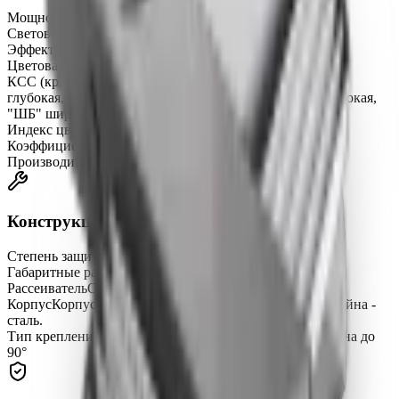
Мощность
55 Вт
Световой поток
7550 лм
Эффективность
137 лм/Вт
Цветовая температура
3000, 4000, 5000 K
КСС (кривая силы света)
«К» концентрированная, «Г»
глубокая, «Д» косинусная, «Л» полуширокая, «Ш» широкая,
"ШБ" широкая боковая
Индекс цветопередачи (CRI)
CRIRa ≥ 80
Коэффициент пульсации (Кп)
не более 1%
Производитель светодиодов
SAMSUNG
Конструкция
Степень защиты
IP67
Габаритные размеры
410 × 160 × 70 мм
Рассеиватель
Оптическая линза
Корпус
Корпус радиатора - алюминий. Корпус кронштейна -
сталь.
Тип крепления
консольный, с регулировкой угла наклона до
90°