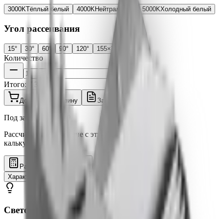
3000K
Тёплый белый
4000K
Нейтральный
5000K
Холодный белый
Угол рассеивания
15°
30°
60°
90°
120°
155×70°
Количество
Итого:
7 397 ₽
Добавить в корзину
Запросить счёт
Под заказ ~3-5 дней
Рассчитайте освещение с этим светильником в 3D
калькуляторе
Рассчитать освещение
Характеристики
Описание
Документация
Отзывы
Светотехнические характеристики