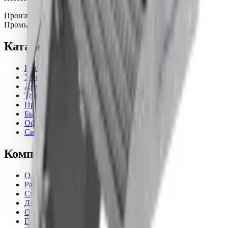
Производство светодиодных светильников в России.
Промышленное, уличное и офисное освещение.
Каталог
Промышленные светильники
Уличные светильники
Архитектурные светильники
Торговое освещение
Прожекторное освещение
Бытовые светильники
Офисные светильники
Светильники для ферм и растений
Компания
О компании
Рассчитать проект
Статьи
Доставка
Оплата
Гарантия