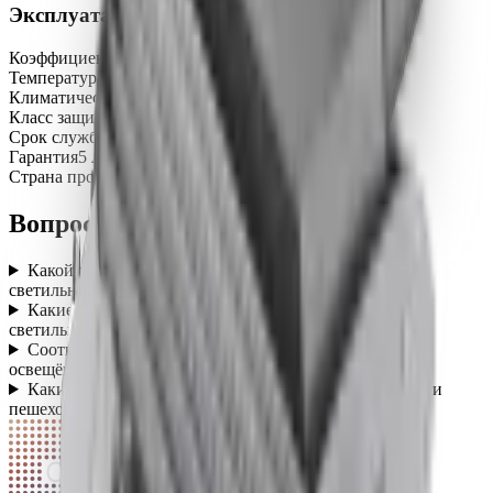
Эксплуатация и надёжность
Коэффициент мощности (Pf)
не менее 0,98
Температура эксплуатации
-45…+50 °C
Климатическое исполнение
УХЛ1
Класс защиты от поражения током
I
Срок службы
100 000 часов
Гарантия
5 лет
Страна производства
Россия
Вопросы о категории
Какой температурный диапазон работы уличных
светильников?
+
Какие типы крепления доступны для уличных
светильников?
+
Соответствуют ли уличные светильники нормам
освещённости дорог?
+
Какие нормы освещённости действуют для парковок и
пешеходных зон?
+
СПЕКТР