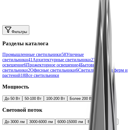
освещения
Найдено
41
из
41
товаров
Фильтры
Разделы каталога
Промышленные светильники
58
Уличные
светильники
41
Архитектурные светильники
2
Торговое
освещение
6
Прожекторное освещение
4
Бытовые
светильники
2
Офисные светильники
6
Светильники для ферм и
растений
18
Все светильники
Мощность
До 50 Вт
50-100 Вт
100-200 Вт
Более 200 Вт
Световой поток
До 3000 лм
3000-6000 лм
6000-15000 лм
Более 15000 лм