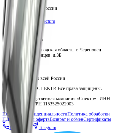
Бесплатно по России
info@pk-spectr.ru
Производство
162603, Вологодская область, г. Череповец
ул. Краснодонцев, д.3Б
Доставка по всей России
© 2015-2026 ПК-СПЕКТР. Все права защищены.
ООО «Производственная компания «Спектр» | ИНН
3528233344 | ОГРН 1153525022903
Политика конфиденциальности
Политика обработки
ПДн
Публичная оферта
Возврат и обмен
Сертификаты
Позвонить
Telegram