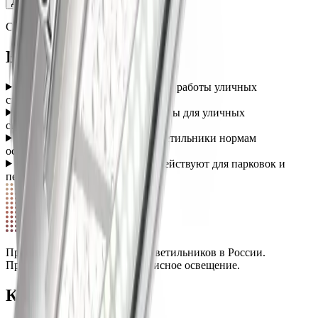
Далее
Страница
1
из
5
Вопросы о категории
Какой температурный диапазон работы уличных
светильников?
+
Какие типы крепления доступны для уличных
светильников?
+
Соответствуют ли уличные светильники нормам
освещённости дорог?
+
Какие нормы освещённости действуют для парковок и
пешеходных зон?
+
СПЕКТР
Производство светодиодных светильников в России.
Промышленное, уличное и офисное освещение.
Каталог