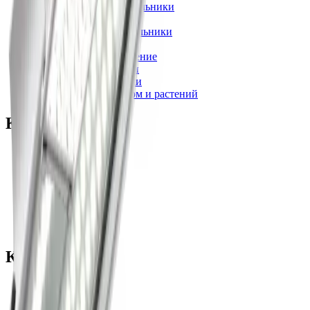
Промышленные светильники
Уличные светильники
Архитектурные светильники
Торговое освещение
Прожекторное освещение
Бытовые светильники
Офисные светильники
Светильники для ферм и растений
Компания
О компании
Рассчитать проект
Статьи
Доставка
Оплата
Гарантия
Контакты
Контакты
8 800 550-80-35