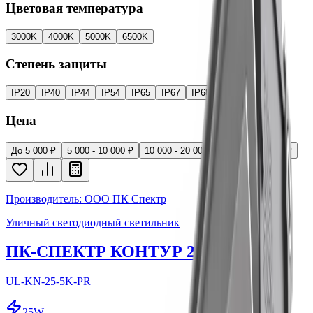
Цветовая температура
3000K
4000K
5000K
6500K
Степень защиты
IP20
IP40
IP44
IP54
IP65
IP67
IP68
Цена
До 5 000 ₽
5 000 - 10 000 ₽
10 000 - 20 000 ₽
Более 20 000 ₽
Производитель: ООО ПК Спектр
Уличный светодиодный светильник
ПК-СПЕКТР КОНТУР 25
UL-KN-25-5K-PR
25
W