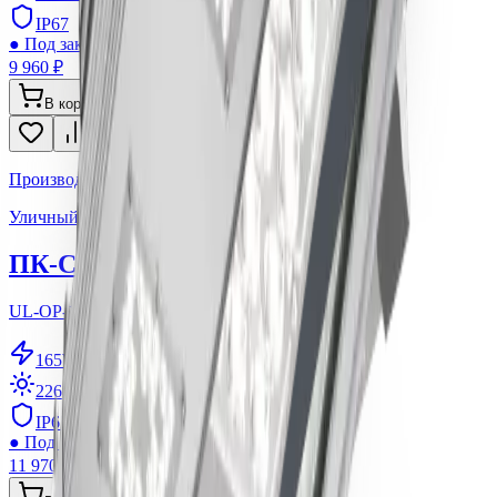
IP67
●
Под заказ ~3-5 дней
9 960 ₽
В корзину
Производитель: ООО ПК Спектр
Уличный светодиодный светильник
ПК-СПЕКТР ОПТИМА 165
UL-OP-165-5K-155
165
W
22650
lm
IP67
●
Под заказ ~3-5 дней
11 970 ₽