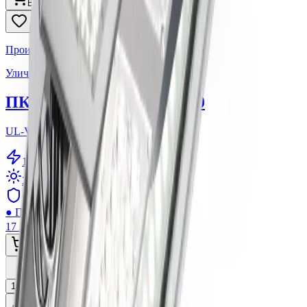
В корзину
Производитель: ООО ПК Спектр
Уличный светодиодный светильник
ПК-СПЕКТР ВЕКТОР 180
UL-VK-180-5K-155
180
W
25050
lm
IP67
●
Под заказ ~3-5 дней
17 268 ₽
В корзину
Назад
...
1
2
5