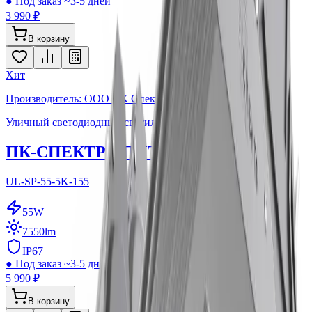
●
Под заказ ~3-5 дней
3 990 ₽
В корзину
Хит
Производитель: ООО ПК Спектр
Уличный светодиодный светильник
ПК-СПЕКТР СПУТНИК 55
UL-SP-55-5K-155
55
W
7550
lm
IP67
●
Под заказ ~3-5 дней
5 990 ₽
В корзину