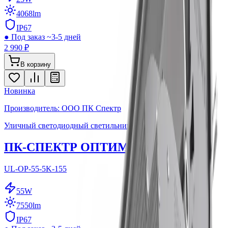
4068
lm
IP67
●
Под заказ ~3-5 дней
2 990 ₽
В корзину
Новинка
Производитель: ООО ПК Спектр
Уличный светодиодный светильник
ПК-СПЕКТР ОПТИМА 55
UL-OP-55-5K-155
55
W
7550
lm
IP67