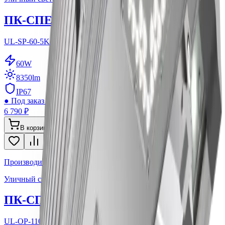
ПК-СПЕКТР СПУТНИК 60
UL-SP-60-5K-155
60
W
8350
lm
IP67
●
Под заказ ~3-5 дней
6 790 ₽
В корзину
Производитель: ООО ПК Спектр
Уличный светодиодный светильник
ПК-СПЕКТР ОПТИМА 110
UL-OP-110-5K-155