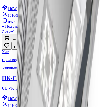
110
W
15100
lm
IP67
●
Под заказ ~3-5 дней
7 980 ₽
В корзину
Хит
Производитель: ООО ПК Спектр
Уличный светодиодный светильник
ПК-СПЕКТР ВЕКТОР 110
UL-VK-110-5K-155
110
W
15100
lm