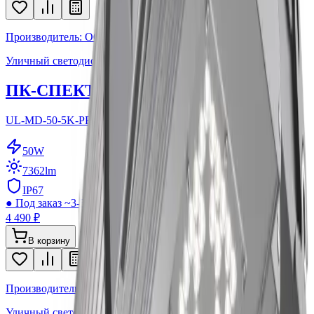
Производитель: ООО ПК Спектр
Уличный светодиодный светильник
ПК-СПЕКТР МОДУЛЬ 50
UL-MD-50-5K-PR
50
W
7362
lm
IP67
●
Под заказ ~3-5 дней
4 490 ₽
В корзину
Производитель: ООО ПК Спектр
Уличный светодиодный светильник