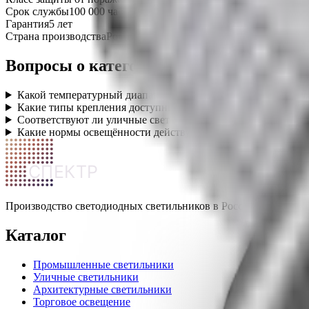
Срок службы
100 000 часов
Гарантия
5 лет
Страна производства
Россия
Вопросы о категории
Какой температурный диапазон работы уличных светильник
Какие типы крепления доступны для уличных светильников
Соответствуют ли уличные светильники нормам освещённос
Какие нормы освещённости действуют для парковок и пеше
СПЕКТР
Производство светодиодных светильников в России. Промышле
Каталог
Промышленные светильники
Уличные светильники
Архитектурные светильники
Торговое освещение