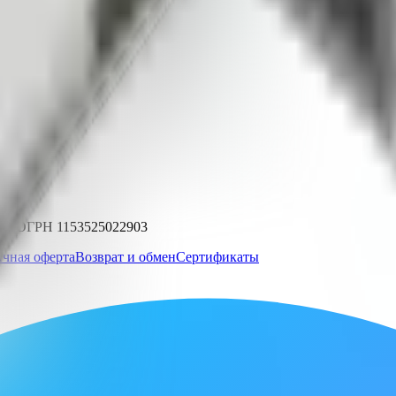
4 | ОГРН 1153525022903
чная оферта
Возврат и обмен
Сертификаты