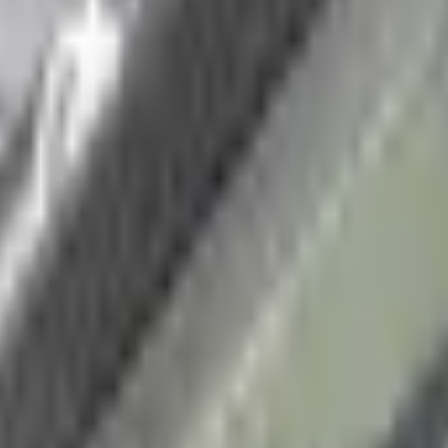
ов?
+
?
+
ти дорог?
+
ходных зон?
+
нное, уличное и офисное освещение.