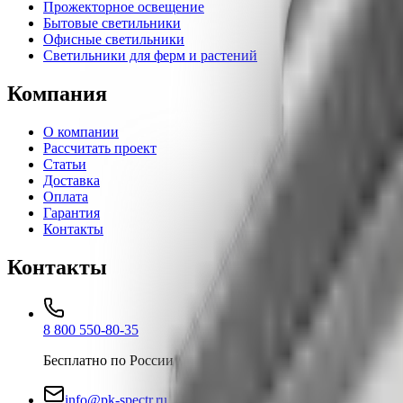
Прожекторное освещение
Бытовые светильники
Офисные светильники
Светильники для ферм и растений
Компания
О компании
Рассчитать проект
Статьи
Доставка
Оплата
Гарантия
Контакты
Контакты
8 800 550-80-35
Бесплатно по России
info@pk-spectr.ru