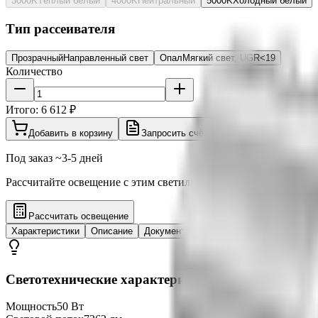
3000K
Тёплый белый
4000K
Нейтральный
5000K
Холодный белый
Тип рассеивателя
Прозрачный
Направленный свет
Опал
Мягкий свет, UGR<19
Количество
Итого:
6 612 ₽
Добавить в корзину
Запросить счёт
Под заказ ~3-5 дней
Рассчитайте освещение с этим светильником в 3D калькуляторе
Рассчитать освещение
Характеристики
Описание
Документация
Отзывы
Светотехнические характеристики
Мощность
50 Вт