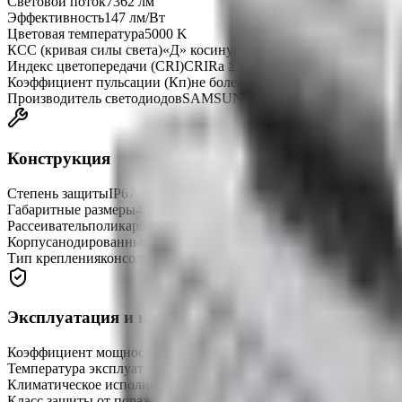
Световой поток
7362 лм
Эффективность
147 лм/Вт
Цветовая температура
5000 K
КСС (кривая силы света)
«Д» косинусная
Индекс цветопередачи (CRI)
CRIRa ≥ 80
Коэффициент пульсации (Кп)
не более 1%
Производитель светодиодов
SAMSUNG
Конструкция
Степень защиты
IP67
Габаритные размеры
400 × 106 × 56 мм
Рассеиватель
поликарбонат Novattro светооптический
Корпус
анодированный алюминиевый профиль
Тип крепления
консольный
Эксплуатация и надёжность
Коэффициент мощности (Pf)
не менее 0,98
Температура эксплуатации
-45…+50 °C
Климатическое исполнение
УХЛ1
Класс защиты от поражения током
I