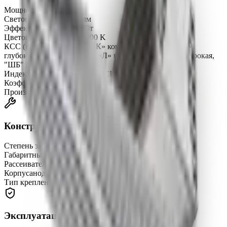
Мощность
180 Вт
Световой поток
25050 лм
Эффективность
139 лм/Вт
Цветовая температура
5000 K
КСС (кривая силы света)
«К» концентрированная, «Г»
глубокая, «Д» косинусная, «Л» полуширокая, «Ш» широкая,
"ШБ" широкая боковая
Индекс цветопередачи (CRI)
CRIRa ≥ 80
Коэффициент пульсации (Кп)
не более 1%
Производитель светодиодов
SAMSUNG
Конструкция
Степень защиты
IP67
Габаритные размеры
750 × 150 × 150 мм
Рассеиватель
оптическая линза
Корпус
анодированный алюминиевый профиль
Тип крепления
консольный
Эксплуатация и надёжность