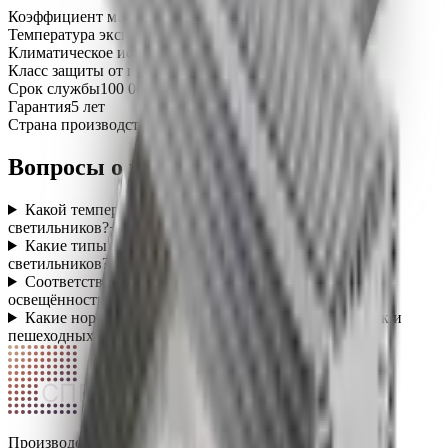
Коэффициент мощности (Pf)
не менее 0,98
Температура эксплуатации
-45…+50 °C
Климатическое исполнение
УХЛ1
Класс защиты от поражения током
I
Срок службы
100 000 часов
Гарантия
5 лет
Страна производства
Россия
Вопросы о категории
Какой температурный диапазон работы уличных
светильников?
+
Какие типы крепления доступны для уличных
светильников?
+
Соответствуют ли уличные светильники нормам
освещённости дорог?
+
Какие нормы освещённости действуют для парковок и
пешеходных зон?
+
СПЕКТР
Производство светодиодных светильников в России.