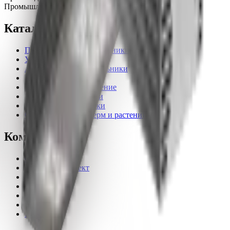
Промышленное, уличное и офисное освещение.
Каталог
Промышленные светильники
Уличные светильники
Архитектурные светильники
Торговое освещение
Прожекторное освещение
Бытовые светильники
Офисные светильники
Светильники для ферм и растений
Компания
О компании
Рассчитать проект
Статьи
Доставка
Оплата
Гарантия
Контакты