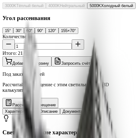
3000K
Тёплый белый
4000K
Нейтральный
5000K
Холодный белый
Угол рассеивания
15°
30°
60°
90°
120°
155×70°
Количество
Итого:
21 801 ₽
Добавить в корзину
Запросить счёт
Под заказ ~3-5 дней
Рассчитайте освещение с этим светильником в 3D
калькуляторе
Рассчитать освещение
Характеристики
Описание
Документация
Отзывы
Светотехнические характеристики