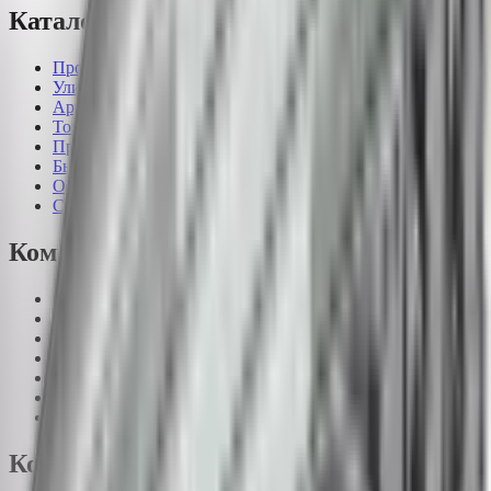
Каталог
Промышленные светильники
Уличные светильники
Архитектурные светильники
Торговое освещение
Прожекторное освещение
Бытовые светильники
Офисные светильники
Светильники для ферм и растений
Компания
О компании
Рассчитать проект
Статьи
Доставка
Оплата
Гарантия
Контакты
Контакты