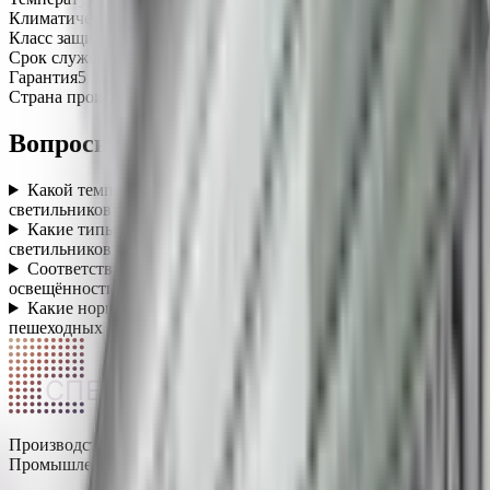
Климатическое исполнение
УХЛ1
Класс защиты от поражения током
I
Срок службы
100 000 часов
Гарантия
5 лет
Страна производства
Россия
Вопросы о категории
Какой температурный диапазон работы уличных
светильников?
+
Какие типы крепления доступны для уличных
светильников?
+
Соответствуют ли уличные светильники нормам
освещённости дорог?
+
Какие нормы освещённости действуют для парковок и
пешеходных зон?
+
СПЕКТР
Производство светодиодных светильников в России.
Промышленное, уличное и офисное освещение.