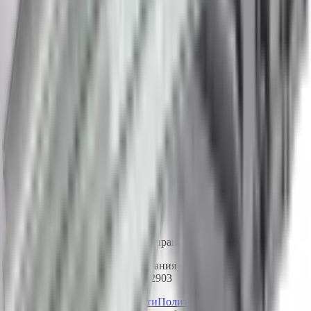
8 800 550-80-35
Бесплатно по России
info@pk-spectr.ru
Производство
162603, Вологодская область, г. Череповец
ул. Краснодонцев, д.3Б
Доставка по всей России
© 2015-2026 ПК-СПЕКТР. Все права защищены.
ООО «Производственная компания «Спектр» | ИНН
3528233344 | ОГРН 1153525022903
Политика конфиденциальности
Политика обработки