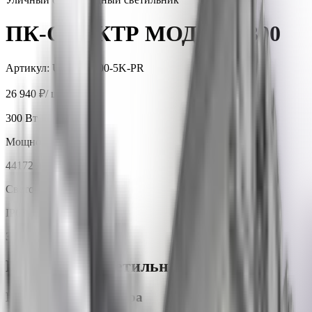
ПК-СПЕКТР МОДУЛЬ 300
Артикул:
UL-MD-300-5K-PR
26 940 ₽
/ шт.
300
Вт
Мощность
44172
лм
Световой поток
IP67
Защита
Параметры светильника
Цветовая температура