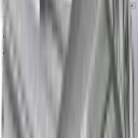
3000K
Тёплый белый
4000K
Нейтральный
5000K
Холодный белый
Тип рассеивателя
Прозрачный
Направленный свет
Опал
Мягкий свет, UGR<19
Количество
Итого:
26 940 ₽
Добавить в корзину
Запросить счёт
Под заказ ~3-5 дней
Рассчитайте освещение с этим светильником в 3D
калькуляторе
Рассчитать освещение
Характеристики
Описание
Документация
Отзывы
Светотехнические характеристики