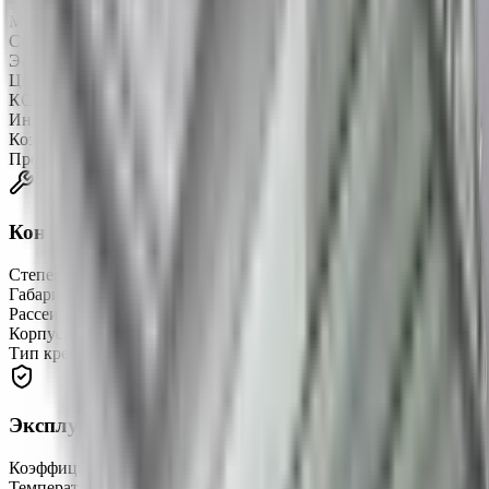
Мощность
300 Вт
Световой поток
44172 лм
Эффективность
147 лм/Вт
Цветовая температура
5000 K
КСС (кривая силы света)
«Д» косинусная
Индекс цветопередачи (CRI)
CRIRa ≥ 80
Коэффициент пульсации (Кп)
не более 1%
Производитель светодиодов
SAMSUNG
Конструкция
Степень защиты
IP67
Габаритные размеры
815 × 240 × 150 мм
Рассеиватель
поликарбонат Novattro светооптический
Корпус
анодированный алюминиевый профиль
Тип крепления
консольный
Эксплуатация и надёжность
Коэффициент мощности (Pf)
не менее 0,98
Температура эксплуатации
-45…+50 °C