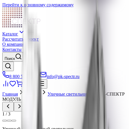
Перейти к основному содержимому
СПЕКТР
Каталог
Рассчитать проект
О компании
Контакты
Поиск
8 800 550-80-35
info@pk-spectr.ru
Войти
Главная
Каталог
Уличные светильники
ПК-СПЕКТР
МОДУЛЬ 300
1
/
3
Уличный светодиодный светильник