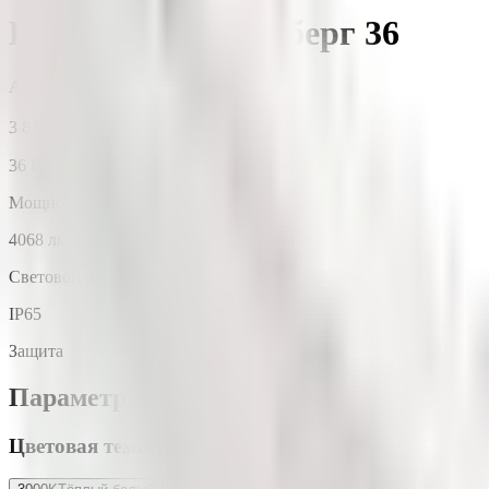
ПК-СПЕКТР Айсберг 36
Артикул:
OF-AY-36-5K-PR
3 810 ₽
/ шт.
36
Вт
Мощность
4068
лм
Световой поток
IP65
Защита
Параметры светильника
Цветовая температура