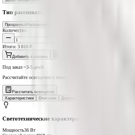
3000K
Тёплый белый
4000K
Нейтральный
5000K
Холодный белый
Тип рассеивателя
Прозрачный
Направленный свет
Опал
Мягкий свет, UGR<19
Количество
Итого:
3 810 ₽
Добавить в корзину
Запросить счёт
Под заказ ~3-5 дней
Рассчитайте освещение с этим светильником в 3D калькуляторе
Рассчитать освещение
Характеристики
Описание
Документация
Отзывы
Светотехнические характеристики
Мощность
36 Вт