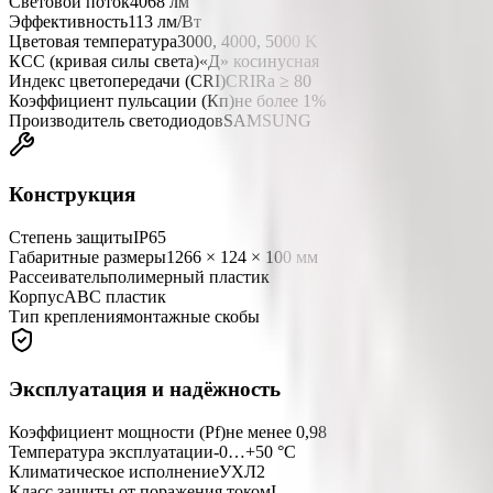
Световой поток
4068 лм
Эффективность
113 лм/Вт
Цветовая температура
3000, 4000, 5000 K
КСС (кривая силы света)
«Д» косинусная
Индекс цветопередачи (CRI)
CRIRa ≥ 80
Коэффициент пульсации (Кп)
не более 1%
Производитель светодиодов
SAMSUNG
Конструкция
Степень защиты
IP65
Габаритные размеры
1266 × 124 × 100 мм
Рассеиватель
полимерный пластик
Корпус
АВС пластик
Тип крепления
монтажные скобы
Эксплуатация и надёжность
Коэффициент мощности (Pf)
не менее 0,98
Температура эксплуатации
-0…+50 °C
Климатическое исполнение
УХЛ2
Класс защиты от поражения током
I