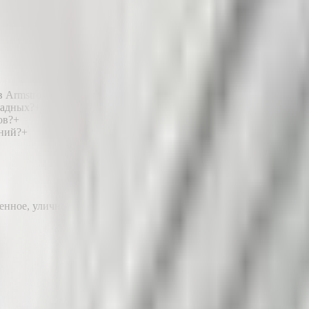
 Armstrong?
+
ладных?
+
ов?
+
ний?
+
нное, уличное и офисное освещение.