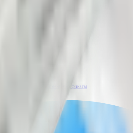
4 | ОГРН 1153525022903
чная оферта
Возврат и обмен
Сертификаты