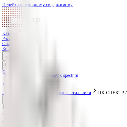
Перейти к основному содержимому
СПЕКТР
Каталог
Рассчитать проект
О компании
Контакты
Поиск
8 800 550-80-35
info@pk-spectr.ru
Войти
Главная
Каталог
Офисные светильники
ПК-СПЕКТР А
1
/
3
Офисный светодиодный светильник