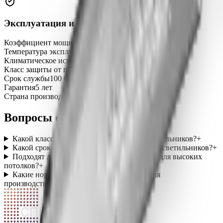
Эксплуатация и надёжность
Коэффициент мощности (Pf)
не менее 0,98
Температура эксплуатации
-45…+50 °C
Климатическое исполнение
УХЛ1
Класс защиты от поражения током
I
Срок службы
100 000 часов
Гарантия
5 лет
Страна производства
Россия
Вопросы о категории
Какой класс защиты у промышленных светильников?
+
Какой срок службы у промышленных LED-светильников?
+
Подходят ли промышленные светильники для высоких
потолков?
+
Какие нормы освещённости действуют для
производственных помещений?
+
СПЕКТР