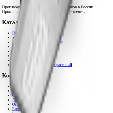
Производство светодиодных светильников в России.
Промышленное, уличное и офисное освещение.
Каталог
Промышленные светильники
Уличные светильники
Архитектурные светильники
Торговое освещение
Прожекторное освещение
Бытовые светильники
Офисные светильники
Светильники для ферм и растений
Компания
О компании
Рассчитать проект
Статьи
Доставка
Оплата
Гарантия