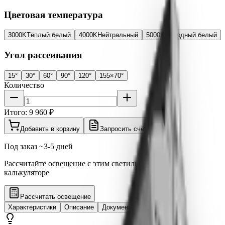
Цветовая температура
3000K
Тёплый белый
4000K
Нейтральный
5000K
Холодный белый
Угол рассеивания
15°
30°
60°
90°
120°
155×70°
Количество
Итого:
9 960 ₽
Добавить в корзину
Запросить счёт
Под заказ ~3-5 дней
Рассчитайте освещение с этим светильником в 3D
калькуляторе
Рассчитать освещение
Характеристики
Описание
Документация
Отзывы