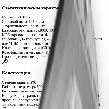
Светотехнические характеристики
Мощность
110 Вт
Световой поток
15100 лм
Эффективность
137 лм/Вт
Цветовая температура
3000, 4000, 5000 K
КСС (кривая силы света)
«К» концентрированная, «Г»
глубокая, «Д» косинусная, «Л» полуширокая, «Ш» широкая
или "ШБ" широкая боковая
Индекс цветопередачи (CRI)
CRIRa ≥ 80
Коэффициент пульсации (Кп)
не более 1%
Производитель светодиодов
SAMSUNG
Конструкция
Степень защиты
IP67
Габаритные размеры
500 × 160 × 70 мм
Рассеиватель
оптическая линза
Корпус
Корпус радиатора - анодированный алюминиевый
профиль. Корпус кронштейна - сталь.
Тип крепления
подвесной, накладной, поворотный (скоба)