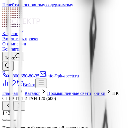
Перейти к основному содержимому
СПЕКТР
Каталог
Рассчитать проект
О компании
Контакты
Поиск
8 800 550-80-35
info@pk-spectr.ru
Войти
Главная
Каталог
Промышленные светильники
ПК-
СПЕКТР ТИТАН 120 (600)
1
/
3
Промышленный светодиодный светильник