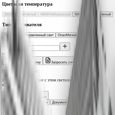
Цветовая температура
3000K
Тёплый белый
4000K
Нейтральный
5000K
Холодный белый
Тип рассеивателя
Прозрачный
Направленный свет
Опал
Мягкий свет, UGR<19
Количество
Итого:
13 556 ₽
Добавить в корзину
Запросить счёт
Под заказ ~3-5 дней
Рассчитайте освещение с этим светильником в 3D
калькуляторе
Рассчитать освещение
Характеристики
Описание
Документация
Отзывы