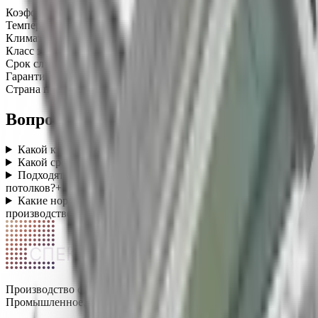
Коэффициент мощности (Pf)
не менее 0,98
Температура эксплуатации
-45…+50 °C
Климатическое исполнение
УХЛ1
Класс защиты от поражения током
I
Срок службы
100 000 часов
Гарантия
5 лет
Страна производства
Россия
Вопросы о категории
Какой класс защиты у промышленных светильников?
+
Какой срок службы у промышленных LED-светильников?
+
Подходят ли промышленные светильники для высоких
потолков?
+
Какие нормы освещённости действуют для
производственных помещений?
+
СПЕКТР
Производство светодиодных светильников в России.
Промышленное, уличное и офисное освещение.