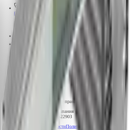
8 800 550-80-35
Бесплатно по России
info@pk-spectr.ru
Производство
162603, Вологодская область, г. Череповец
ул. Краснодонцев, д.3Б
Доставка по всей России
© 2015-2026 ПК-СПЕКТР. Все права защищены.
ООО «Производственная компания «Спектр» | ИНН
3528233344 | ОГРН 1153525022903
Политика конфиденциальности
Политика обработки