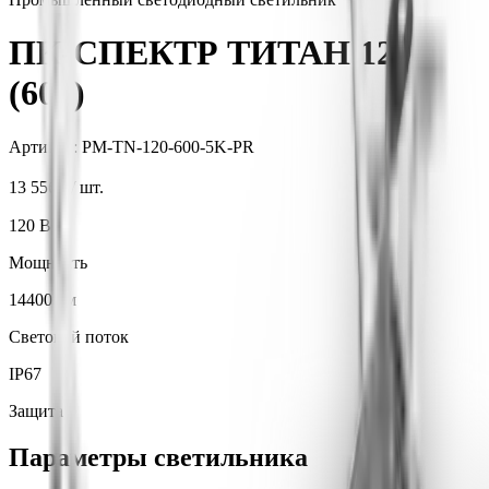
ПК-СПЕКТР ТИТАН 120
(600)
Артикул:
PM-TN-120-600-5K-PR
13 556 ₽
/ шт.
120
Вт
Мощность
14400
лм
Световой поток
IP67
Защита
Параметры светильника