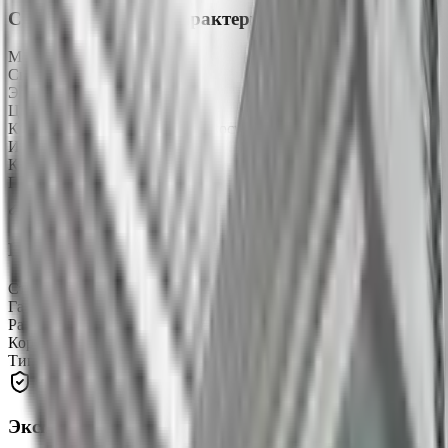
Светотехнические характеристики
Мощность
120 Вт
Световой поток
14400 лм
Эффективность
120 лм/Вт
Цветовая температура
5000 K
КСС (кривая силы света)
«Д» косинусная
Индекс цветопередачи (CRI)
CRIRa ≥ 80
Коэффициент пульсации (Кп)
не более 1%
Производитель светодиодов
LG
Конструкция
Степень защиты
IP67
Габаритные размеры
600 × 124 × 67 мм
Рассеиватель
поликарбонат Novattro светооптический
Корпус
анодированный алюминиевый профиль
Тип крепления
подвесной, накладной, поворотный
Эксплуатация и надёжность