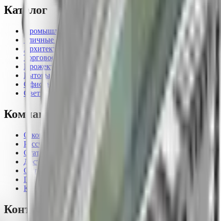
Каталог
Промышленные светильники
Уличные светильники
Архитектурные светильники
Торговое освещение
Прожекторное освещение
Бытовые светильники
Офисные светильники
Светильники для ферм и растений
Компания
О компании
Рассчитать проект
Статьи
Доставка
Оплата
Гарантия
Контакты
Контакты