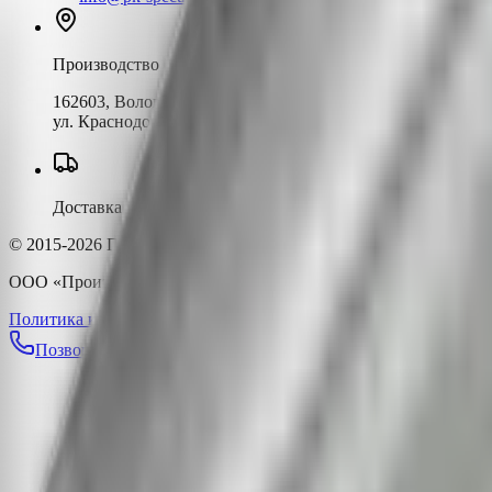
Производство
162603, Вологодская область, г. Череповец
ул. Краснодонцев, д.3Б
Доставка по всей России
© 2015-2026 ПК-СПЕКТР. Все права защищены.
ООО «Производственная компания «Спектр» | ИНН 352823334
Политика конфиденциальности
Политика обработки ПДн
Публи
Позвонить
Telegram