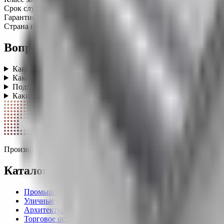
Срок службы
100 000 часов
Гарантия
5 лет
Страна производства
Россия
Вопросы о категории
Какой класс защиты у промышленных светильников?
+
Какой срок службы у промышленных LED-светильников?
+
Подходят ли промышленные светильники для высоких пото
Какие нормы освещённости действуют для производственн
СПЕКТР
Производство светодиодных светильников в России. Промышле
Каталог
Промышленные светильники
Уличные светильники
Архитектурные светильники
Торговое освещение