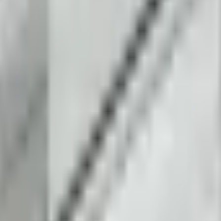
4 | ОГРН 1153525022903
чная оферта
Возврат и обмен
Сертификаты