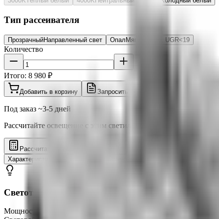
3000K
Тёплый белый
4000K
Нейтральный
5000K
Холодный белый
Тип рассеивателя
Прозрачный
Направленный свет
Опал
Мягкий свет, UGR<19
Количество
Итого:
8 980 ₽
Добавить в корзину
Запросить счёт
Под заказ ~3-5 дней
Рассчитайте освещение с этим светильником в 3D калькуляторе
Рассчитать освещение
Характеристики
Описание
Документация
Отзывы
Светотехнические характеристики
Мощность
100 Вт