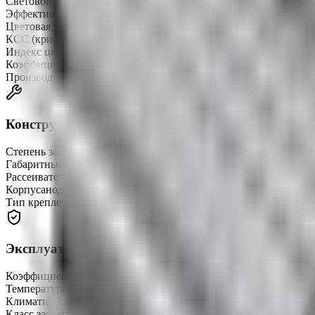
Световой поток
14724 лм
Эффективность
147 лм/Вт
Цветовая температура
5000 K
КСС (кривая силы света)
«Д» косинусная
Индекс цветопередачи (CRI)
CRIRa ≥ 80
Коэффициент пульсации (Кп)
не более 1%
Производитель светодиодов
SAMSUNG
Конструкция
Степень защиты
IP67
Габаритные размеры
415 × 160 × 150 мм
Рассеиватель
поликарбонат Novattro светооптический
Корпус
анодированный алюминиевый профиль
Тип крепления
подвесной, накладной, поворотный
Эксплуатация и надёжность
Коэффициент мощности (Pf)
не менее 0,98
Температура эксплуатации
-45…+50 °C
Климатическое исполнение
УХЛ1
Класс защиты от поражения током
I