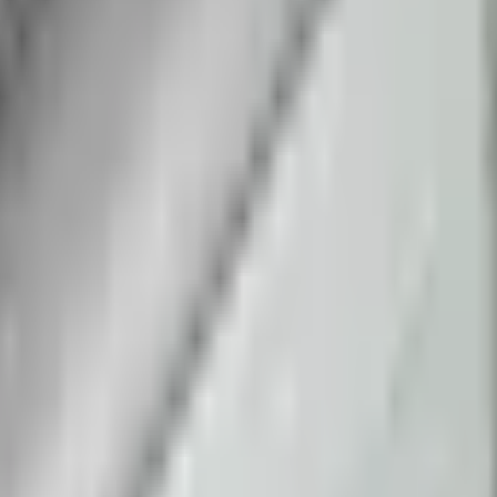
лков?
+
ых помещений?
+
нное, уличное и офисное освещение.