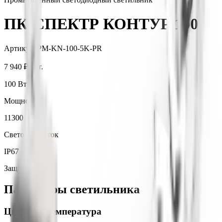
ПК-СПЕКТР КОНТУР 100
Артикул:
PM-KN-100-5K-PR
7 940 ₽
/ шт.
100
Вт
Мощность
11300
лм
Световой поток
IP67
Защита
Параметры светильника
Цветовая температура