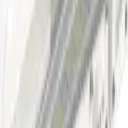
8 800 550-80-35
Бесплатно по России
info@pk-spectr.ru
Производство
162603, Вологодская область, г. Череповец
ул. Краснодонцев, д.3Б
Доставка по всей России
© 2015-2026 ПК-СПЕКТР. Все права защищены.
ООО «Производственная компания «Спектр» | ИНН
3528233344 | ОГРН 1153525022903
Политика конфиденциальности
Политика обработки
ПДн
Публичная оферта
Возврат и обмен
Сертификаты
Позвонить
Telegram