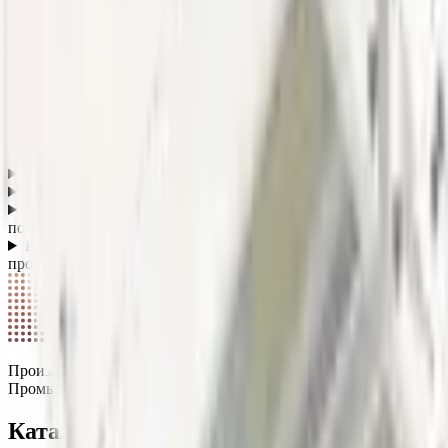
Климатическое исполнение
УХЛ1
Класс защиты от поражения током
I
Срок службы
100 000 часов
Гарантия
3 года
Страна производства
Россия
Вопросы о категории
Какой класс защиты у промышленных светильников?
+
Какой срок службы у промышленных LED-светильников?
+
Подходят ли промышленные светильники для высоких
потолков?
+
Какие нормы освещённости действуют для
производственных помещений?
+
СПЕКТР
Производство светодиодных светильников в России.
Промышленное, уличное и офисное освещение.
Каталог