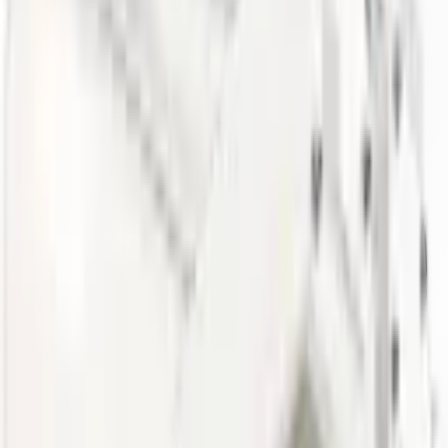
Мощность
100 Вт
Световой поток
11300 лм
Эффективность
113 лм/Вт
Цветовая температура
3000, 4000, 5000 K
КСС (кривая силы света)
«Д» косинусная
Индекс цветопередачи (CRI)
CRIRa ≥ 80
Коэффициент пульсации (Кп)
не более 1%
Производитель светодиодов
SAMSUNG
Конструкция
Степень защиты
IP67
Габаритные размеры
500 × 154 × 150 мм
Рассеиватель
поликарбонат Novattro светооптический
Корпус
анодированный алюминиевый профиль
Тип крепления
подвесной, накладной, поворотный
Эксплуатация и надёжность
Коэффициент мощности (Pf)
не менее 0,98
Температура эксплуатации
-45…+50 °C