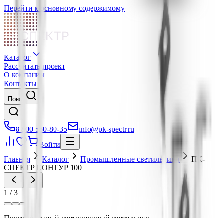
Перейти к основному содержимому
СПЕКТР
Каталог
Рассчитать проект
О компании
Контакты
Поиск
8 800 550-80-35
info@pk-spectr.ru
Войти
Главная
Каталог
Промышленные светильники
ПК-
СПЕКТР КОНТУР 100
1
/
3
Промышленный светодиодный светильник