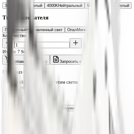
3000K
Тёплый белый
4000K
Нейтральный
5000K
Холодный белый
Тип рассеивателя
Прозрачный
Направленный свет
Опал
Мягкий свет, UGR<19
Количество
Итого:
7 940 ₽
Добавить в корзину
Запросить счёт
Под заказ ~3-5 дней
Рассчитайте освещение с этим светильником в 3D
калькуляторе
Рассчитать освещение
Характеристики
Описание
Документация
Отзывы
Светотехнические характеристики