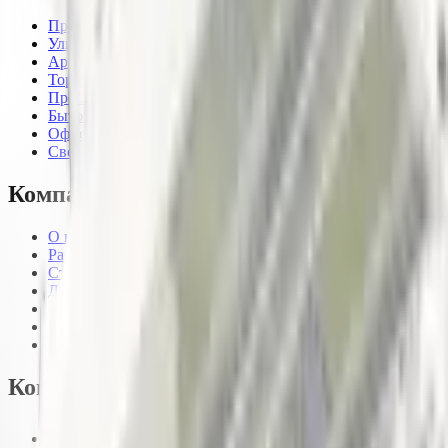
Промышленные светильники
Уличные светильники
Архитектурные светильники
Торговое освещение
Прожекторное освещение
Бытовые светильники
Офисные светильники
Светильники для ферм и растений
Компания
О компании
Рассчитать проект
Статьи
Доставка
Оплата
Гарантия
Контакты
Контакты