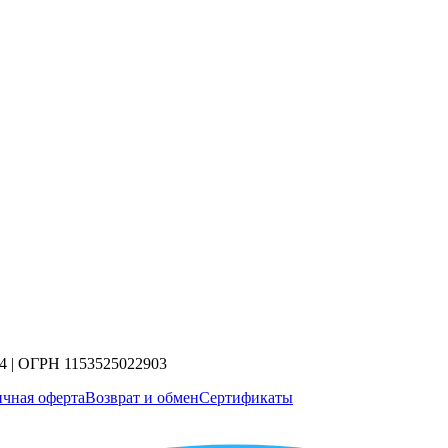
4 | ОГРН 1153525022903
чная оферта
Возврат и обмен
Сертификаты