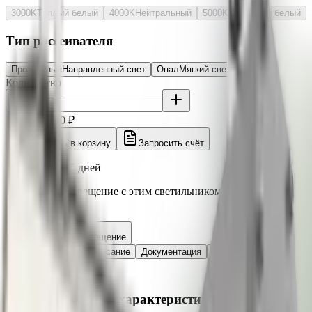
3000K
Тёплый белый
4000K
Нейтральный
5000K
Холодный белый
Тип рассеивателя
Прозрачный
Направленный свет
Опал
Мягкий свет, UGR<19
Количество
Итого:
3 750 ₽
Добавить в корзину
Запросить счёт
Под заказ ~3-5 дней
Рассчитайте освещение с этим светильником в 3D
калькуляторе
Рассчитать освещение
Характеристики
Описание
Документация
Отзывы
Светотехнические характеристики