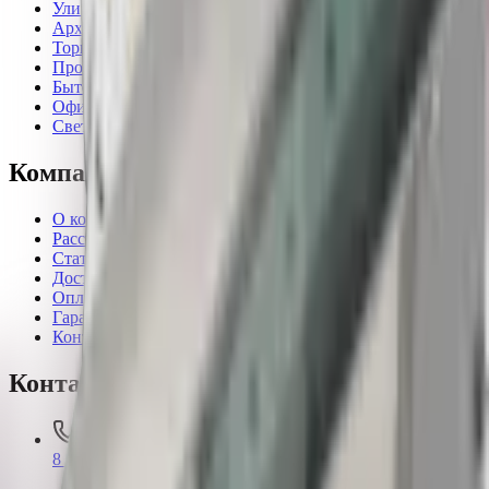
Уличные светильники
Архитектурные светильники
Торговое освещение
Прожекторное освещение
Бытовые светильники
Офисные светильники
Светильники для ферм и растений
Компания
О компании
Рассчитать проект
Статьи
Доставка
Оплата
Гарантия
Контакты
Контакты
8 800 550-80-35