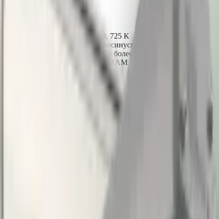
Мощность
35 Вт
Световой поток
3140 лм
Эффективность
90 лм/Вт
Цветовая температура
455, 660, 725 K
КСС (кривая силы света)
«Д» косинусная
Коэффициент пульсации (Кп)
не более 1%
Производитель светодиодов
OSRAM
Конструкция
Степень защиты
IP67
Габаритные размеры
500 × 72 × 150 мм
Рассеиватель
поликарбонат Novattro светооптический
Корпус
анодированный алюминиевый профиль
Тип крепления
подвесной, накладной, поворотный
Эксплуатация и надёжность
Коэффициент мощности (Pf)
не менее 0,98
Температура эксплуатации
-20…+50 °C
Климатическое исполнение
УХЛ1