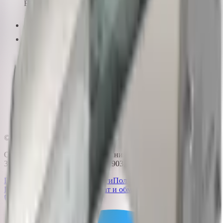
Бесплатно по России
info@pk-spectr.ru
Производство
162603, Вологодская область, г. Череповец
ул. Краснодонцев, д.3Б
Доставка по всей России
© 2015-2026 ПК-СПЕКТР. Все права защищены.
ООО «Производственная компания «Спектр» | ИНН
3528233344 | ОГРН 1153525022903
Политика конфиденциальности
Политика обработки
ПДн
Публичная оферта
Возврат и обмен
Сертификаты
Позвонить
Telegram