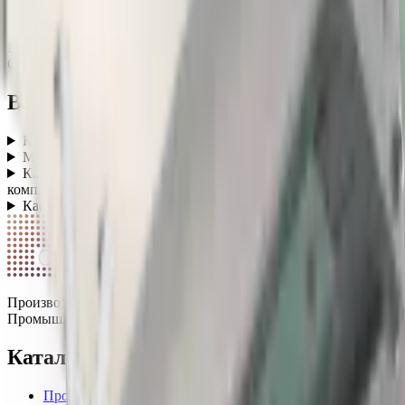
Класс защиты от поражения током
I
Срок службы
100 000 часов
Гарантия
3 года
Страна производства
Россия
Вопросы о категории
Какой спектр используется в фитосветильниках?
+
Можно ли использовать светильники для птицефабрик?
+
Какой класс защиты нужен для животноводческих
комплексов?
+
Какие нормы освещения действуют для теплиц и ферм?
+
СПЕКТР
Производство светодиодных светильников в России.
Промышленное, уличное и офисное освещение.
Каталог
Промышленные светильники