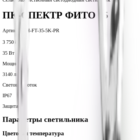
ПК-СПЕКТР ФИТО 35
Артикул:
SH-FT-35-5K-PR
3 750 ₽
/ шт.
35
Вт
Мощность
3140
лм
Световой поток
IP67
Защита
Параметры светильника
Цветовая температура