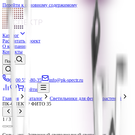
Перейти к основному содержимому
СПЕКТР
Каталог
Рассчитать проект
О компании
Контакты
Поиск
8 800 550-80-35
info@pk-spectr.ru
Войти
Главная
Каталог
Светильники для ферм и растений
ПК-СПЕКТР ФИТО 35
1
/
3
Сельскохозяйственный светодиодный светильник