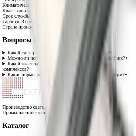
Климатическое исполнение
УХЛ1
Класс защиты от поражения током
I
Срок службы
100 000 часов
Гарантия
3 года
Страна производства
Россия
Вопросы о категории
Какой спектр используется в фитосветильниках?
+
Можно ли использовать светильники для птицефабрик?
+
Какой класс защиты нужен для животноводческих
комплексов?
+
Какие нормы освещения действуют для теплиц и ферм?
+
СПЕКТР
Производство светодиодных светильников в России.
Промышленное, уличное и офисное освещение.
Каталог