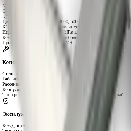
Мощность
50 Вт
Световой поток
5650 лм
Эффективность
113 лм/Вт
Цветовая температура
3000, 4000, 5000 K
КСС (кривая силы света)
«Д» косинусная
Индекс цветопередачи (CRI)
CRIRa ≥ 80
Коэффициент пульсации (Кп)
не более 1%
Производитель светодиодов
SAMSUNG
Конструкция
Степень защиты
IP67
Габаритные размеры
1000 × 72 × 150 мм
Рассеиватель
поликарбонат Novattro светооптический
Корпус
анодированный алюминиевый профиль
Тип крепления
подвесной (на трос), накладной, поворотный
Эксплуатация и надёжность
Коэффициент мощности (Pf)
не менее 0,98
Температура эксплуатации
-45…+50 °C