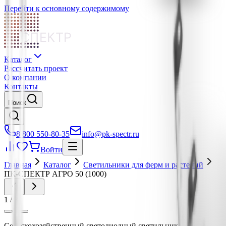
Перейти к основному содержимому
СПЕКТР
Каталог
Рассчитать проект
О компании
Контакты
Поиск
8 800 550-80-35
info@pk-spectr.ru
Войти
Главная
Каталог
Светильники для ферм и растений
ПК-СПЕКТР АГРО 50 (1000)
1
/
3
Сельскохозяйственный светодиодный светильник