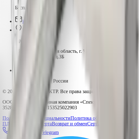
Бесплатно по России
info@pk-spectr.ru
Производство
162603, Вологодская область, г. Череповец
ул. Краснодонцев, д.3Б
Доставка по всей России
© 2015-2026 ПК-СПЕКТР. Все права защищены.
ООО «Производственная компания «Спектр» | ИНН
3528233344 | ОГРН 1153525022903
Политика конфиденциальности
Политика обработки
ПДн
Публичная оферта
Возврат и обмен
Сертификаты
Позвонить
Telegram