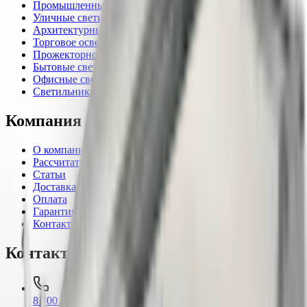
Промышленные светильники
Уличные светильники
Архитектурные светильники
Торговое освещение
Прожекторное освещение
Бытовые светильники
Офисные светильники
Светильники для ферм и растений
Компания
О компании
Рассчитать проект
Статьи
Доставка
Оплата
Гарантия
Контакты
Контакты
8 800 550-80-35