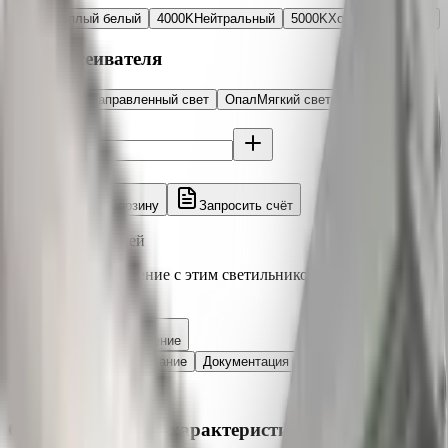
3000K
Тёплый белый
4000K
Нейтральный
5000K
Холодный белый
Тип рассеивателя
Прозрачный
Направленный свет
Опал
Мягкий свет, UGR<19
Количество
Итого:
4 470 ₽
Добавить в корзину
Запросить счёт
Под заказ ~3-5 дней
Рассчитайте освещение с этим светильником в 3D
калькуляторе
Рассчитать освещение
Характеристики
Описание
Документация
Отзывы
Светотехнические характеристики