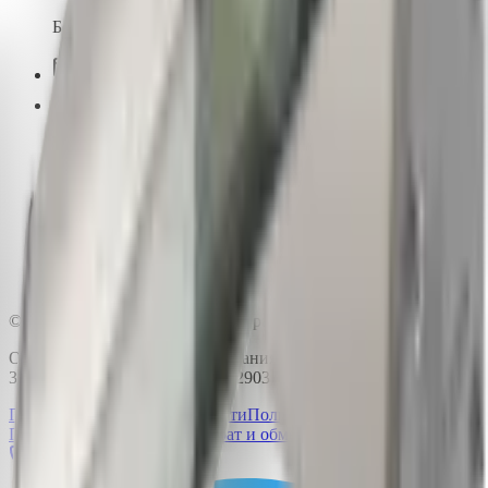
Бесплатно по России
info@pk-spectr.ru
Производство
162603, Вологодская область, г. Череповец
ул. Краснодонцев, д.3Б
Доставка по всей России
© 2015-2026 ПК-СПЕКТР. Все права защищены.
ООО «Производственная компания «Спектр» | ИНН
3528233344 | ОГРН 1153525022903
Политика конфиденциальности
Политика обработки
ПДн
Публичная оферта
Возврат и обмен
Сертификаты
Позвонить
Telegram