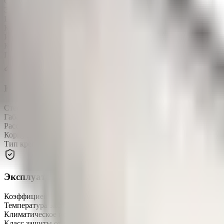
Световой поток
4068 лм
Эффективность
113 лм/Вт
Цветовая температура
3000, 4000, 5000 K
КСС (кривая силы света)
«Д» косинусная
Индекс цветопередачи (CRI)
CRIRa ≥ 80
Коэффициент пульсации (Кп)
не более 1%
Производитель светодиодов
SAMSUNG
Конструкция
Степень защиты
IP67
Габаритные размеры
1000 × 72 × 150 мм
Рассеиватель
поликарбонат Novattro светооптический
Корпус
анодированный алюминиевый профиль
Тип крепления
подвесной (на трос), накладной, поворотный
Эксплуатация и надёжность
Коэффициент мощности (Pf)
не менее 0,98
Температура эксплуатации
-45…+50 °C
Климатическое исполнение
УХЛ1
Класс защиты от поражения током
I