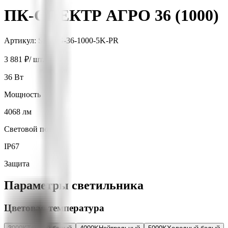
ПК-СПЕКТР АГРО 36 (1000)
Артикул:
SH-AG-36-1000-5K-PR
3 881 ₽
/ шт.
36
Вт
Мощность
4068
лм
Световой поток
IP67
Защита
Параметры светильника
Цветовая температура