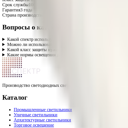
Срок службы
100 000 часов
Гарантия
3 года
Страна производства
Россия
Вопросы о категории
Какой спектр используется в фитосветильниках?
+
Можно ли использовать светильники для птицефабрик?
+
Какой класс защиты нужен для животноводческих комплекс
Какие нормы освещения действуют для теплиц и ферм?
+
СПЕКТР
Производство светодиодных светильников в России. Промышле
Каталог
Промышленные светильники
Уличные светильники
Архитектурные светильники
Торговое освещение