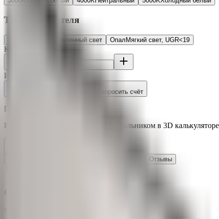
3000K
Тёплый белый
4000K
Нейтральный
5000K
Холодный белый
Тип рассеивателя
Прозрачный
Направленный свет
Опал
Мягкий свет, UGR<19
Количество
Итого:
3 881 ₽
Добавить в корзину
Запросить счёт
Под заказ ~3-5 дней
Рассчитайте освещение с этим светильником в 3D калькуляторе
Рассчитать освещение
Характеристики
Описание
Документация
Отзывы
Светотехнические характеристики
Мощность
36 Вт