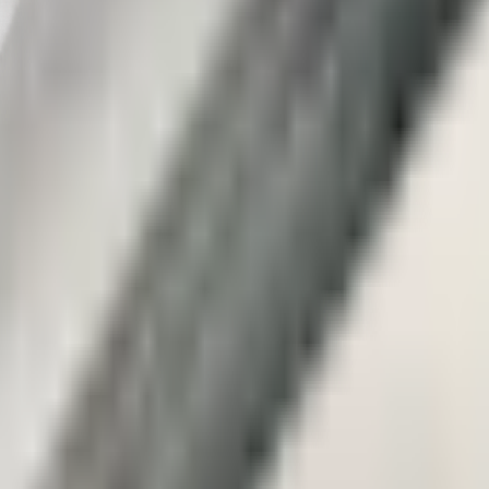
4 | ОГРН 1153525022903
чная оферта
Возврат и обмен
Сертификаты