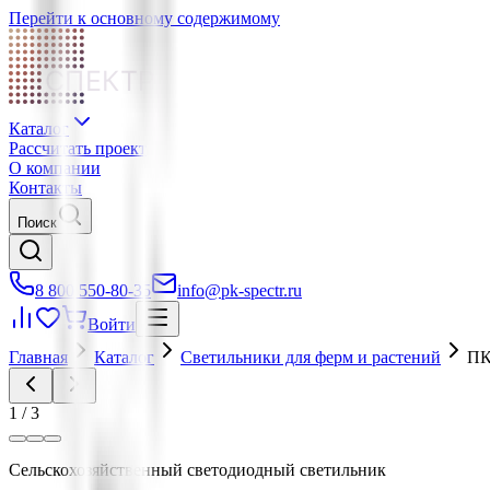
Перейти к основному содержимому
СПЕКТР
Каталог
Рассчитать проект
О компании
Контакты
Поиск
8 800 550-80-35
info@pk-spectr.ru
Войти
Главная
Каталог
Светильники для ферм и растений
ПК
1
/
3
Сельскохозяйственный светодиодный светильник