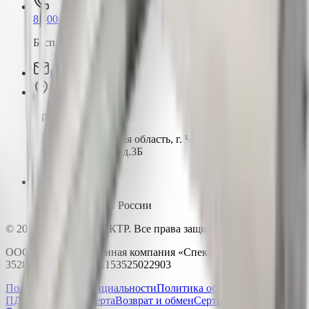
8 800 550-80-35
Бесплатно по России
info@pk-spectr.ru
Производство
162603, Вологодская область, г. Череповец
ул. Краснодонцев, д.3Б
Доставка по всей России
© 2015-2026 ПК-СПЕКТР. Все права защищены.
ООО «Производственная компания «Спектр» | ИНН
3528233344 | ОГРН 1153525022903
Политика конфиденциальности
Политика обработки
ПДн
Публичная оферта
Возврат и обмен
Сертификаты