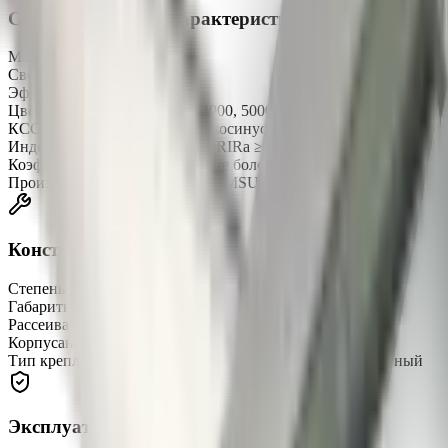
Светотехнические характеристики
Мощность
100 Вт
Световой поток
11300 лм
Эффективность
113 лм/Вт
Цветовая температура
3000, 4000, 5000 K
КСС (кривая силы света)
«Д» косинусная
Индекс цветопередачи (CRI)
CRIRa ≥ 80
Коэффициент пульсации (Кп)
не более 1%
Производитель светодиодов
SAMSUNG
Конструкция
Степень защиты
IP67
Габаритные размеры
1000 × 72 × 150 мм
Рассеиватель
поликарбонат Novattro светооптический
Корпус
анодированный алюминиевый профиль
Тип крепления
подвесной (на трос), накладной, поворотный
Эксплуатация и надёжность