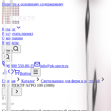
Перейти к основному содержимому
СПЕКТР
Каталог
Рассчитать проект
О компании
Контакты
Поиск
8 800 550-80-35
info@pk-spectr.ru
Войти
Главная
Каталог
Светильники для ферм и растений
ПК-СПЕКТР АГРО 100 (1000)
1
/
3
Сельскохозяйственный светодиодный светильник