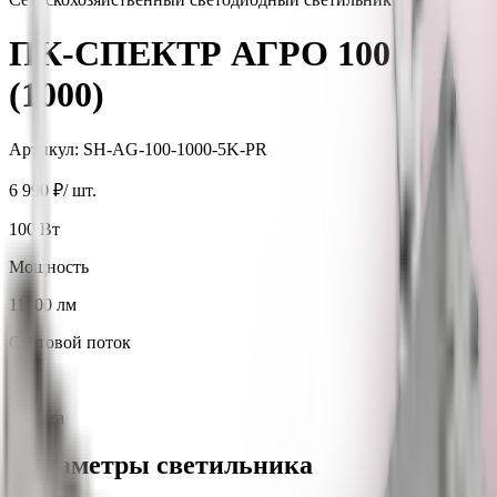
ПК-СПЕКТР АГРО 100
(1000)
Артикул:
SH-AG-100-1000-5K-PR
6 990 ₽
/ шт.
100
Вт
Мощность
11300
лм
Световой поток
IP67
Защита
Параметры светильника