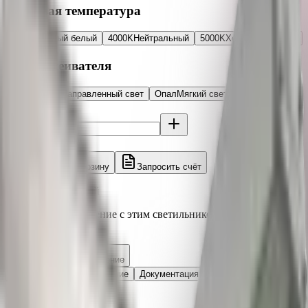
Цветовая температура
3000K
Тёплый белый
4000K
Нейтральный
5000K
Холодный белый
Тип рассеивателя
Прозрачный
Направленный свет
Опал
Мягкий свет, UGR<19
Количество
Итого:
6 990 ₽
Добавить в корзину
Запросить счёт
Под заказ ~3-5 дней
Рассчитайте освещение с этим светильником в 3D
калькуляторе
Рассчитать освещение
Характеристики
Описание
Документация
Отзывы