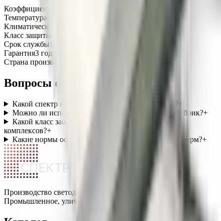
Коэффициент мощности (Pf)
не менее 0,98
Температура эксплуатации
-45…+50 °C
Климатическое исполнение
УХЛ1
Класс защиты от поражения током
I
Срок службы
100 000 часов
Гарантия
3 года
Страна производства
Россия
Вопросы о категории
Какой спектр используется в фитосветильниках?
+
Можно ли использовать светильники для птицефабрик?
+
Какой класс защиты нужен для животноводческих
комплексов?
+
Какие нормы освещения действуют для теплиц и ферм?
+
СПЕКТР
Производство светодиодных светильников в России.
Промышленное, уличное и офисное освещение.