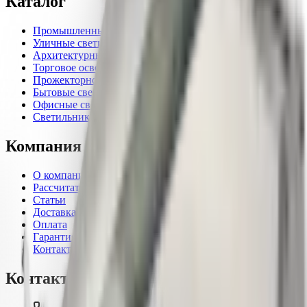
Каталог
Промышленные светильники
Уличные светильники
Архитектурные светильники
Торговое освещение
Прожекторное освещение
Бытовые светильники
Офисные светильники
Светильники для ферм и растений
Компания
О компании
Рассчитать проект
Статьи
Доставка
Оплата
Гарантия
Контакты
Контакты